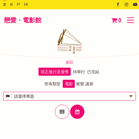
繁
简
PT
EN
戀愛・電影館
0
節目
現正進行及發售
待舉行
已完結
所有類型
電影
展覽
講座
請選擇專題