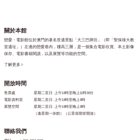
關於本館
戀愛・電影館位於澳門的著名世遺景點「大三巴牌坊」（即「聖保祿大教
堂遺址」）左邊的戀愛巷內，樓高三層，是一個集合電影欣賞、本土影像
保存、電影書籍閱讀，以及展覽等功能的空間。
了解更多
開放時間
售票處
星期二至日: 上午10時至晚上11時30分
電影資料室
星期二至日: 上午10時至晚上8時
展覽空間
星期二至日: 上午10時至晚上8時
（逢星期一休館）（公眾假期皆開放）
聯絡我們