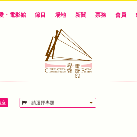
愛・電影館
節目
場地
新聞
票務
會員
講座
請選擇專題