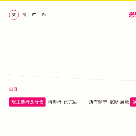
戀
繁
简
PT
EN
節目
現正進行及發售
待舉行
已完結
所有類型
電影
展覽