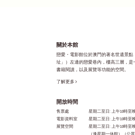
關於本館
戀愛・電影館位於澳門的著名世遺景點
址」）左邊的戀愛巷內，樓高三層，是
書籍閱讀，以及展覽等功能的空間。
了解更多
開放時間
售票處
星期二至日: 上午10時至晚
電影資料室
星期二至日: 上午10時至
展覽空間
星期二至日: 上午10時至
（逢星期一休館）（公眾