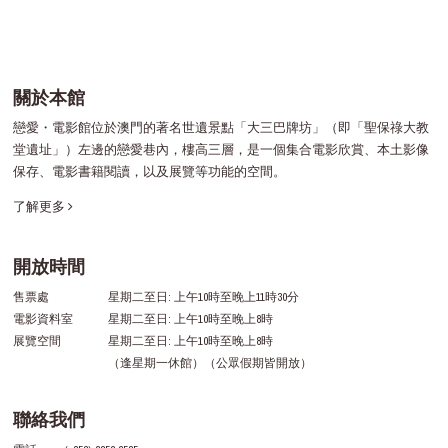
關於本館
戀愛・電影館位於澳門的著名世遺景點「大三巴牌坊」（即「聖保祿大教
堂遺址」）左邊的戀愛巷內，樓高三層，是一個集合電影欣賞、本土影像
保存、電影書籍閱讀，以及展覽等功能的空間。
了解更多
開放時間
售票處
星期二至日: 上午10時至晚上11時30分
電影資料室
星期二至日: 上午10時至晚上8時
展覽空間
星期二至日: 上午10時至晚上8時
（逢星期一休館）（公眾假期皆開放）
聯絡我們