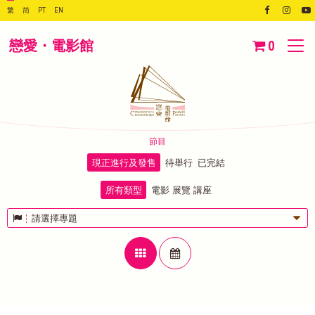
繁
简
PT
EN
戀愛・電影館
0
節目
現正進行及發售
待舉行
已完結
所有類型
電影
展覽
講座
請選擇專題