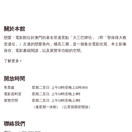
關於本館
戀愛・電影館位於澳門的著名世遺景點「大三巴牌坊」（即「聖保祿大教
堂遺址」）左邊的戀愛巷內，樓高三層，是一個集合電影欣賞、本土影像
保存、電影書籍閱讀，以及展覽等功能的空間。
了解更多
開放時間
售票處
星期二至日: 上午10時至晚上11時30分
電影資料室
星期二至日: 上午10時至晚上8時
展覽空間
星期二至日: 上午10時至晚上8時
（逢星期一休館）（公眾假期皆開放）
聯絡我們