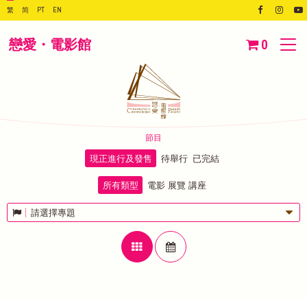
繁
简
PT
EN
戀愛・電影館
0
節目
現正進行及發售
待舉行
已完結
所有類型
電影
展覽
講座
請選擇專題