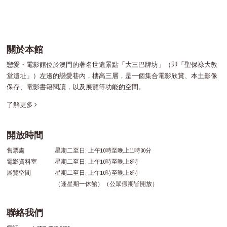
關於本館
戀愛・電影館位於澳門的著名世遺景點「大三巴牌坊」（即「聖保祿大教
堂遺址」）左邊的戀愛巷內，樓高三層，是一個集合電影欣賞、本土影像
保存、電影書籍閱讀，以及展覽等功能的空間。
了解更多
開放時間
售票處
星期二至日: 上午10時至晚上11時30分
電影資料室
星期二至日: 上午10時至晚上8時
展覽空間
星期二至日: 上午10時至晚上8時
（逢星期一休館）（公眾假期皆開放）
聯絡我們