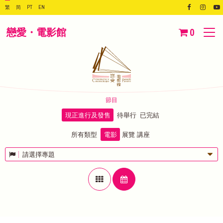
繁
简
PT
EN
戀愛・電影館
0
節目
現正進行及發售
待舉行
已完結
所有類型
電影
展覽
講座
請選擇專題