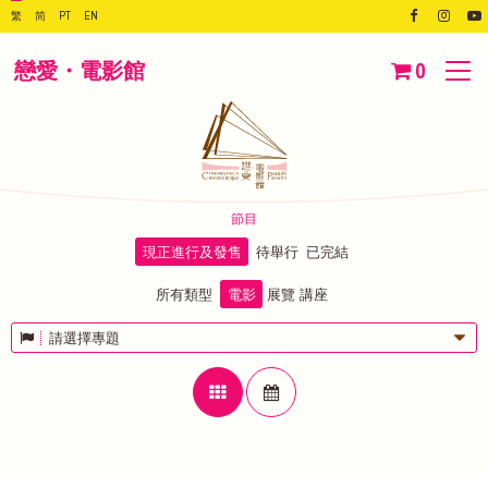
繁
简
PT
EN
戀愛・電影館
0
節目
現正進行及發售
待舉行
已完結
所有類型
電影
展覽
講座
請選擇專題