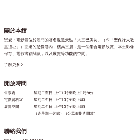
關於本館
戀愛・電影館位於澳門的著名世遺景點「大三巴牌坊」（即「聖保祿大教
堂遺址」）左邊的戀愛巷內，樓高三層，是一個集合電影欣賞、本土影像
保存、電影書籍閱讀，以及展覽等功能的空間。
了解更多
開放時間
售票處
星期二至日: 上午10時至晚上11時30分
電影資料室
星期二至日: 上午10時至晚上8時
展覽空間
星期二至日: 上午10時至晚上8時
（逢星期一休館）（公眾假期皆開放）
聯絡我們