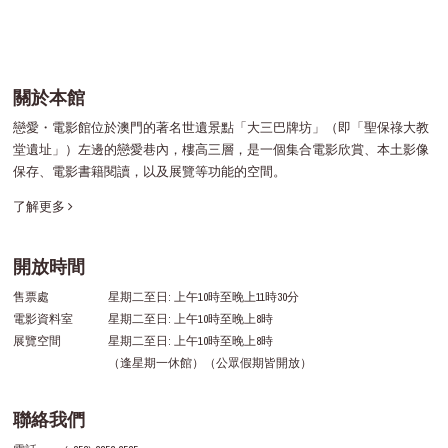
關於本館
戀愛・電影館位於澳門的著名世遺景點「大三巴牌坊」（即「聖保祿大教
堂遺址」）左邊的戀愛巷內，樓高三層，是一個集合電影欣賞、本土影像
保存、電影書籍閱讀，以及展覽等功能的空間。
了解更多
開放時間
售票處
星期二至日: 上午10時至晚上11時30分
電影資料室
星期二至日: 上午10時至晚上8時
展覽空間
星期二至日: 上午10時至晚上8時
（逢星期一休館）（公眾假期皆開放）
聯絡我們