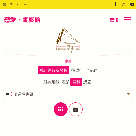
繁
简
PT
EN
戀愛・電影館
0
節目
現正進行及發售
待舉行
已完結
所有類型
電影
展覽
講座
請選擇專題