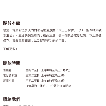
關於本館
戀愛・電影館位於澳門的著名世遺景點「大三巴牌坊」（即「聖保祿大教
堂遺址」）左邊的戀愛巷內，樓高三層，是一個集合電影欣賞、本土影像
保存、電影書籍閱讀，以及展覽等功能的空間。
了解更多
開放時間
售票處
星期二至日: 上午10時至晚上11時30分
電影資料室
星期二至日: 上午10時至晚上8時
展覽空間
星期二至日: 上午10時至晚上8時
（逢星期一休館）（公眾假期皆開放）
聯絡我們