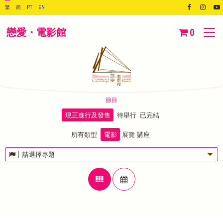
繁
简
PT
EN
戀愛・電影館
0
節目
現正進行及發售
待舉行
已完結
所有類型
電影
展覽
講座
請選擇專題