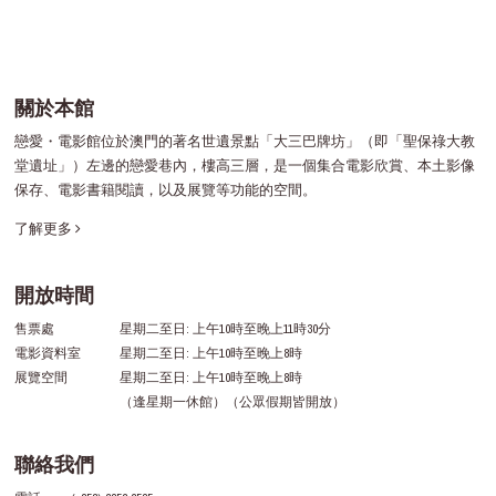
關於本館
戀愛・電影館位於澳門的著名世遺景點「大三巴牌坊」（即「聖保祿大教
堂遺址」）左邊的戀愛巷內，樓高三層，是一個集合電影欣賞、本土影像
保存、電影書籍閱讀，以及展覽等功能的空間。
了解更多
開放時間
售票處
星期二至日: 上午10時至晚上11時30分
電影資料室
星期二至日: 上午10時至晚上8時
展覽空間
星期二至日: 上午10時至晚上8時
（逢星期一休館）（公眾假期皆開放）
聯絡我們