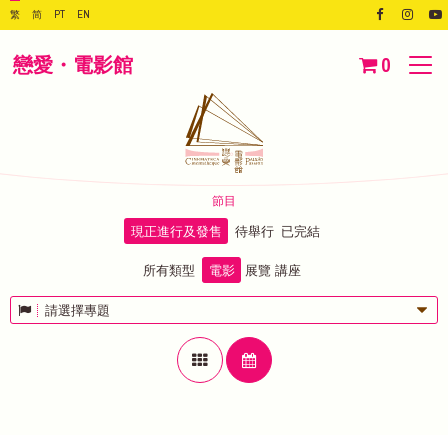
繁
简
PT
EN
戀愛・電影館
0
節目
現正進行及發售
待舉行
已完結
所有類型
電影
展覽
講座
請選擇專題