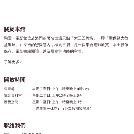
關於本館
戀愛・電影館位於澳門的著名世遺景點「大三巴牌坊」（即「聖保祿大教
堂遺址」）左邊的戀愛巷內，樓高三層，是一個集合電影欣賞、本土影像
保存、電影書籍閱讀，以及展覽等功能的空間。
了解更多
開放時間
售票處
星期二至日: 上午10時至晚上11時30分
電影資料室
星期二至日: 上午10時至晚上8時
展覽空間
星期二至日: 上午10時至晚上8時
（逢星期一休館）（公眾假期皆開放）
聯絡我們