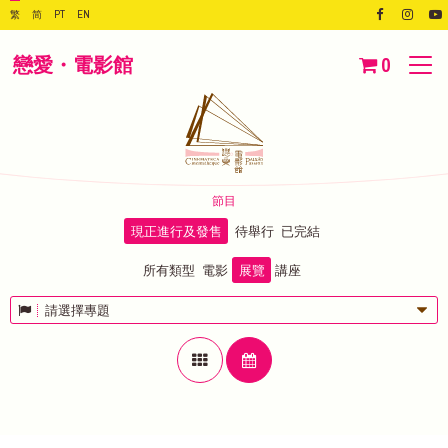
繁
简
PT
EN
戀愛・電影館
0
節目
現正進行及發售
待舉行
已完結
所有類型
電影
展覽
講座
請選擇專題