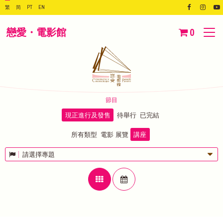
繁
简
PT
EN
戀愛・電影館
0
節目
現正進行及發售
待舉行
已完結
所有類型
電影
展覽
講座
請選擇專題