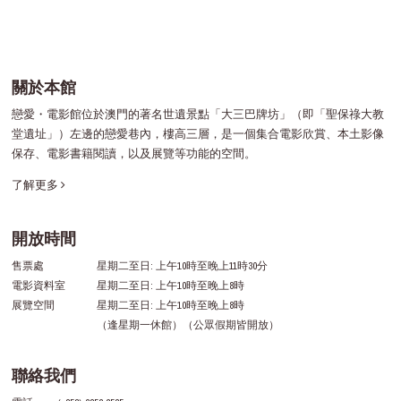
關於本館
戀愛・電影館位於澳門的著名世遺景點「大三巴牌坊」（即「聖保祿大教
堂遺址」）左邊的戀愛巷內，樓高三層，是一個集合電影欣賞、本土影像
保存、電影書籍閱讀，以及展覽等功能的空間。
了解更多
開放時間
售票處
星期二至日: 上午10時至晚上11時30分
電影資料室
星期二至日: 上午10時至晚上8時
展覽空間
星期二至日: 上午10時至晚上8時
（逢星期一休館）（公眾假期皆開放）
聯絡我們