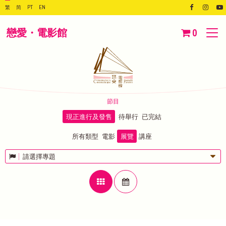
繁
简
PT
EN
戀愛・電影館
0
節目
現正進行及發售
待舉行
已完結
所有類型
電影
展覽
講座
請選擇專題