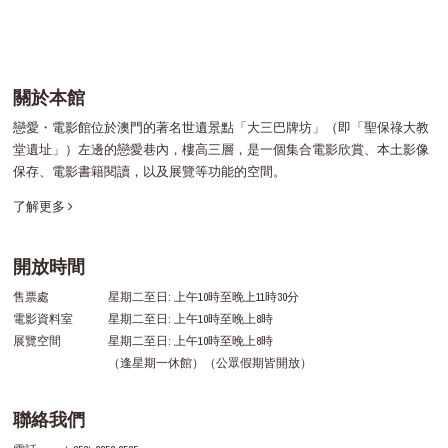
關於本館
戀愛・電影館位於澳門的著名世遺景點「大三巴牌坊」（即「聖保祿大教
堂遺址」）左邊的戀愛巷內，樓高三層，是一個集合電影欣賞、本土影像
保存、電影書籍閱讀，以及展覽等功能的空間。
了解更多
開放時間
售票處
星期二至日: 上午10時至晚上11時30分
電影資料室
星期二至日: 上午10時至晚上8時
展覽空間
星期二至日: 上午10時至晚上8時
（逢星期一休館）（公眾假期皆開放）
聯絡我們