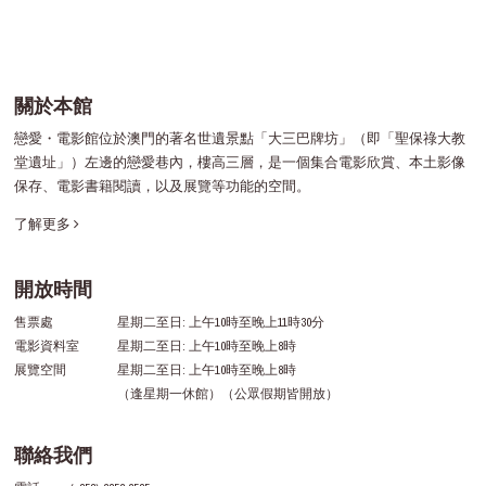
關於本館
戀愛・電影館位於澳門的著名世遺景點「大三巴牌坊」（即「聖保祿大教
堂遺址」）左邊的戀愛巷內，樓高三層，是一個集合電影欣賞、本土影像
保存、電影書籍閱讀，以及展覽等功能的空間。
了解更多
開放時間
售票處
星期二至日: 上午10時至晚上11時30分
電影資料室
星期二至日: 上午10時至晚上8時
展覽空間
星期二至日: 上午10時至晚上8時
（逢星期一休館）（公眾假期皆開放）
聯絡我們