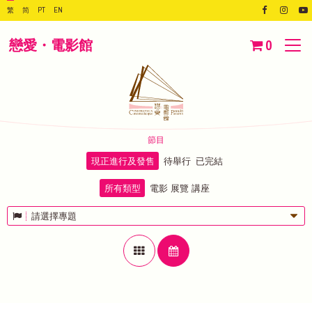
繁
简
PT
EN
戀愛・電影館
0
節目
現正進行及發售
待舉行
已完結
所有類型
電影
展覽
講座
請選擇專題