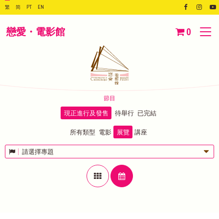
繁
简
PT
EN
戀愛・電影館
0
節目
現正進行及發售
待舉行
已完結
所有類型
電影
展覽
講座
請選擇專題