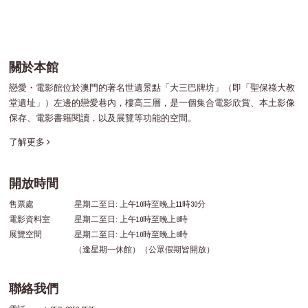
關於本館
戀愛・電影館位於澳門的著名世遺景點「大三巴牌坊」（即「聖保祿大教
堂遺址」）左邊的戀愛巷內，樓高三層，是一個集合電影欣賞、本土影像
保存、電影書籍閱讀，以及展覽等功能的空間。
了解更多
開放時間
售票處
星期二至日: 上午10時至晚上11時30分
電影資料室
星期二至日: 上午10時至晚上8時
展覽空間
星期二至日: 上午10時至晚上8時
（逢星期一休館）（公眾假期皆開放）
聯絡我們