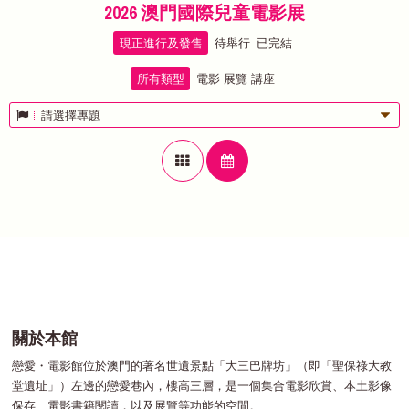
2026 澳門國際兒童電影展
現正進行及發售
待舉行
已完結
所有類型
電影
展覽
講座
請選擇專題
關於本館
戀愛・電影館位於澳門的著名世遺景點「大三巴牌坊」（即「聖保祿大教
堂遺址」）左邊的戀愛巷內，樓高三層，是一個集合電影欣賞、本土影像
保存、電影書籍閱讀，以及展覽等功能的空間。