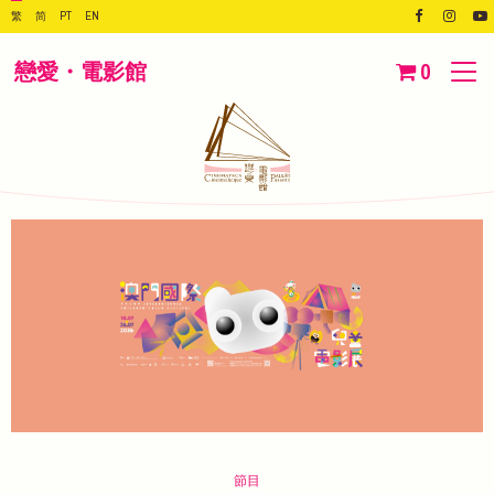
繁
简
PT
EN
戀愛・電影館
0
節目