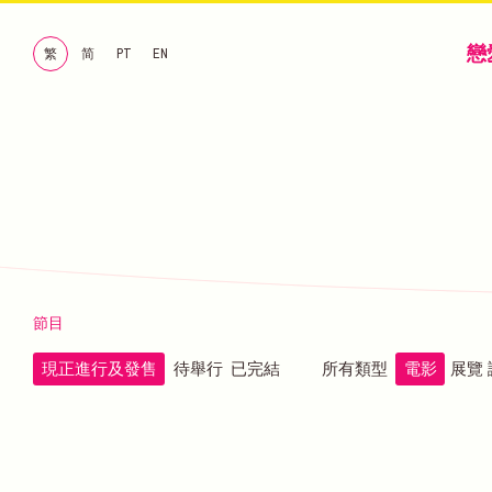
戀
繁
简
PT
EN
節目
現正進行及發售
待舉行
已完結
所有類型
電影
展覽