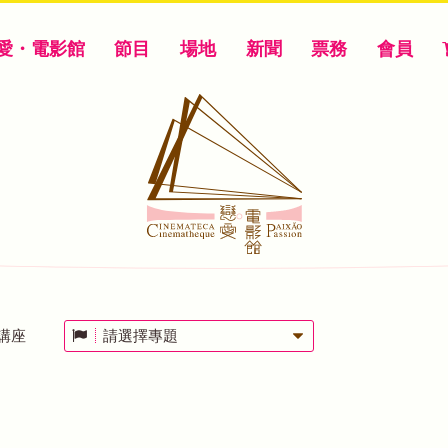
愛・電影館
節目
場地
新聞
票務
會員
講座
請選擇專題