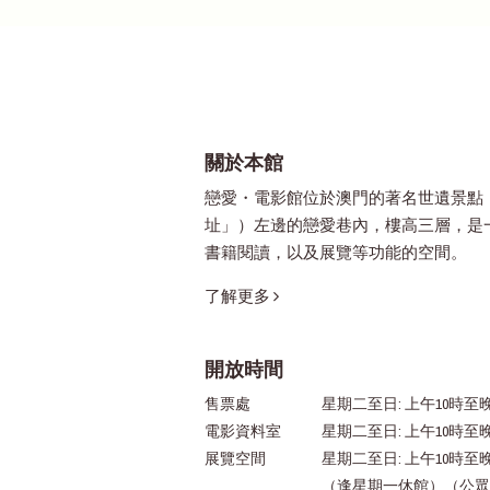
關於本館
戀愛・電影館位於澳門的著名世遺景點
址」）左邊的戀愛巷內，樓高三層，是
書籍閱讀，以及展覽等功能的空間。
了解更多
開放時間
售票處
星期二至日: 上午10時至晚
電影資料室
星期二至日: 上午10時至
展覽空間
星期二至日: 上午10時至
（逢星期一休館）（公眾