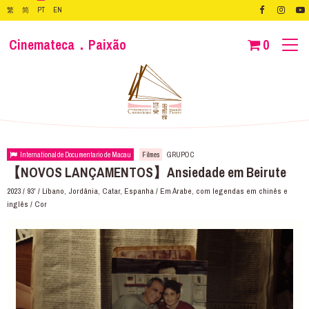
繁
简
PT
EN
Cinemateca．Paixão
0
International de Documentario de Macau
Filmes
GRUPO C
【NOVOS LANÇAMENTOS】Ansiedade em Beirute
2023 / 93' / Líbano, Jordânia, Catar, Espanha / Em Árabe, com legendas em chinês e
inglês / Cor