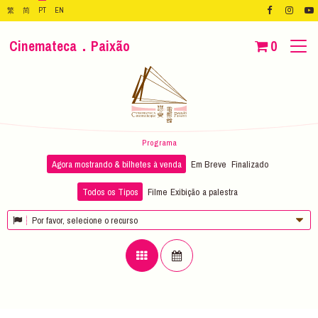
繁
简
PT
EN
Cinemateca．Paixão
0
Programa
Agora mostrando & bilhetes à venda
Em Breve
Finalizado
Todos os Tipos
Filme
Exibição
a palestra
Por favor, selecione o recurso