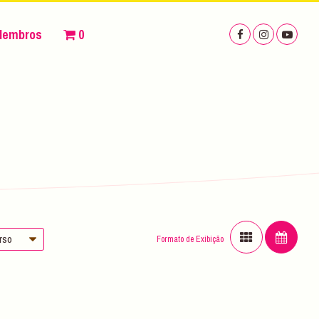
Membros
0
urso
Formato de Exibição