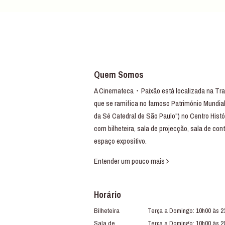
Quem Somos
A Cinemateca・Paixão está localizada na Trav
que se ramifica no famoso Património Mundial
da Sé Catedral de São Paulo") no Centro Histó
com bilheteira, sala de projecção, sala de con
espaço expositivo.
Entender um pouco mais
Horário
Bilheteira
Terça a Domingo: 10h00 às 2
Sala de
Terça a Domingo: 10h00 às 2