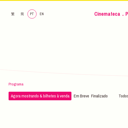
Cinemateca．P
繁
简
PT
EN
Programa
Agora mostrando & bilhetes à venda
Em Breve
Finalizado
Todos