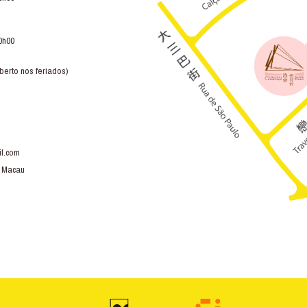
0h00
berto nos feriados)
l.com
, Macau