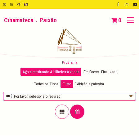
繁
简
PT
EN
Cinemateca．Paixão
0
Programa
Agora mostrando & bilhetes à venda
Em Breve
Finalizado
Todos os Tipos
Filme
Exibição
a palestra
Por favor, selecione o recurso