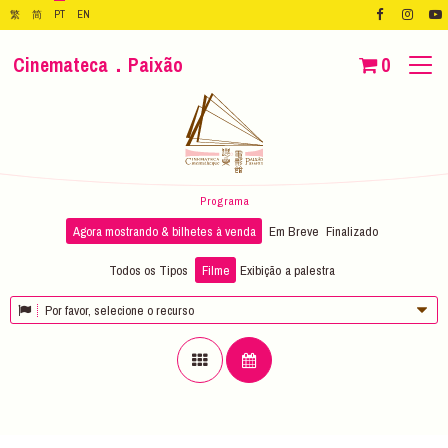
繁
简
PT
EN
Cinemateca．Paixão
0
Programa
Agora mostrando & bilhetes à venda
Em Breve
Finalizado
Todos os Tipos
Filme
Exibição
a palestra
Por favor, selecione o recurso