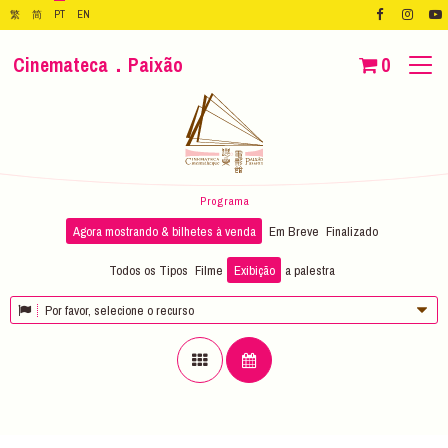
繁
简
PT
EN
Cinemateca．Paixão
0
Programa
Agora mostrando & bilhetes à venda
Em Breve
Finalizado
Todos os Tipos
Filme
Exibição
a palestra
Por favor, selecione o recurso