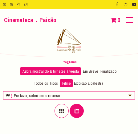
繁
简
PT
EN
Cinemateca．Paixão
0
Programa
Agora mostrando & bilhetes à venda
Em Breve
Finalizado
Todos os Tipos
Filme
Exibição
a palestra
Por favor, selecione o recurso