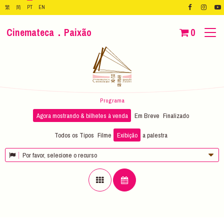
繁
简
PT
EN
Cinemateca．Paixão
0
Programa
Agora mostrando & bilhetes à venda
Em Breve
Finalizado
Todos os Tipos
Filme
Exibição
a palestra
Por favor, selecione o recurso