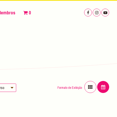
Membros
0
urso
Formato de Exibição