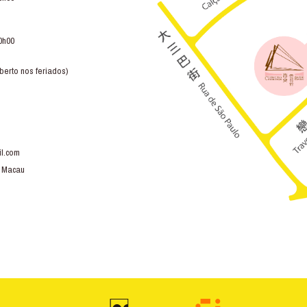
0h00
berto nos feriados)
l.com
, Macau