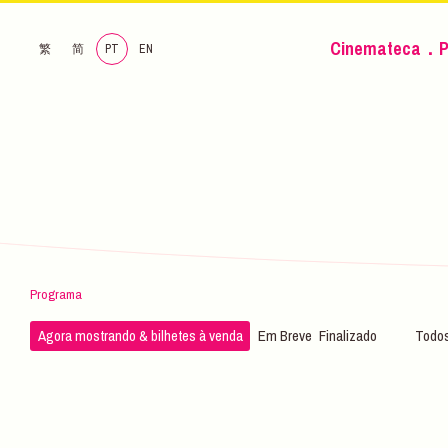
Cinemateca．P
繁
简
PT
EN
Programa
Agora mostrando & bilhetes à venda
Em Breve
Finalizado
Todos