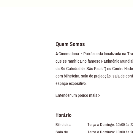
Quem Somos
A Cinemateca・Paixão está localizada na Trav
que se ramifica no famoso Património Mundial
da Sé Catedral de São Paulo") no Centro Histó
com bilheteira, sala de projecção, sala de con
espaço expositivo.
Entender um pouco mais
Horário
Bilheteira
Terça a Domingo: 10h00 às 2
Sala de
Terça a Domingo: 10h00 às 2