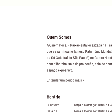
Quem Somos
A Cinemateca・Paixão está localizada na Trav
que se ramifica no famoso Património Mundial
da Sé Catedral de São Paulo") no Centro Histó
com bilheteira, sala de projecção, sala de con
espaço expositivo.
Entender um pouco mais
Horário
Bilheteira
Terça a Domingo: 10h00 às 2
Sala de
Terça a Domingo: 10h00 às 2