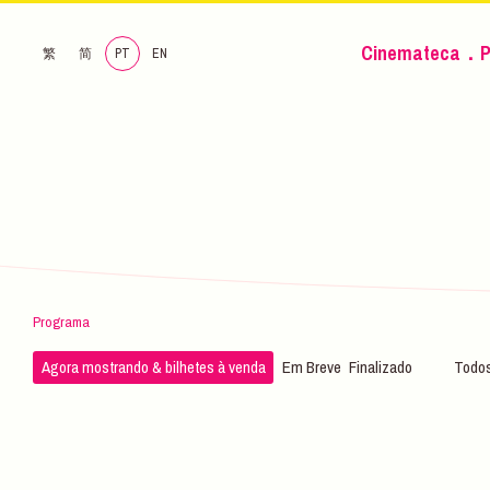
Cinemateca．P
繁
简
PT
EN
Programa
Agora mostrando & bilhetes à venda
Em Breve
Finalizado
Todos