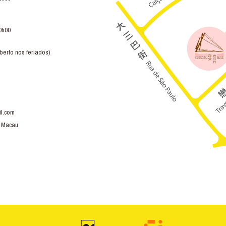
0h00
berto nos feriados)
l.com
, Macau