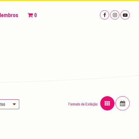
Membros
0
urso
Formato de Exibição