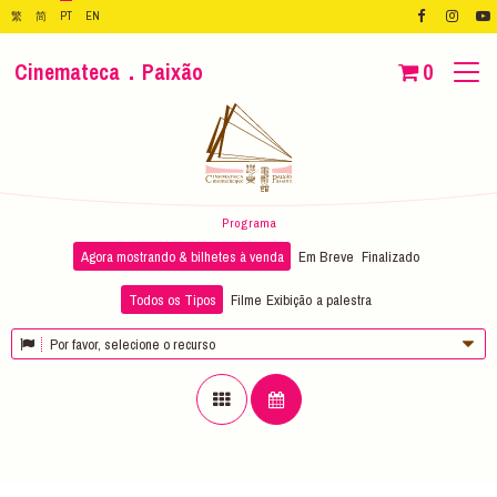
繁
简
PT
EN
Cinemateca．Paixão
0
Programa
Agora mostrando & bilhetes à venda
Em Breve
Finalizado
Todos os Tipos
Filme
Exibição
a palestra
Por favor, selecione o recurso