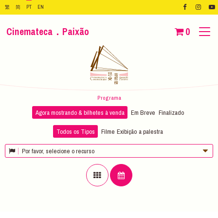
繁
简
PT
EN
Cinemateca．Paixão
0
Programa
Agora mostrando & bilhetes à venda
Em Breve
Finalizado
Todos os Tipos
Filme
Exibição
a palestra
Por favor, selecione o recurso