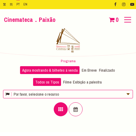
繁
简
PT
EN
Cinemateca．Paixão
0
Programa
Agora mostrando & bilhetes à venda
Em Breve
Finalizado
Todos os Tipos
Filme
Exibição
a palestra
Por favor, selecione o recurso