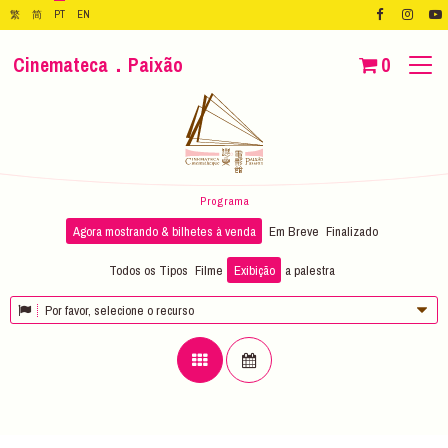
繁
简
PT
EN
Cinemateca．Paixão
0
Programa
Agora mostrando & bilhetes à venda
Em Breve
Finalizado
Todos os Tipos
Filme
Exibição
a palestra
Por favor, selecione o recurso