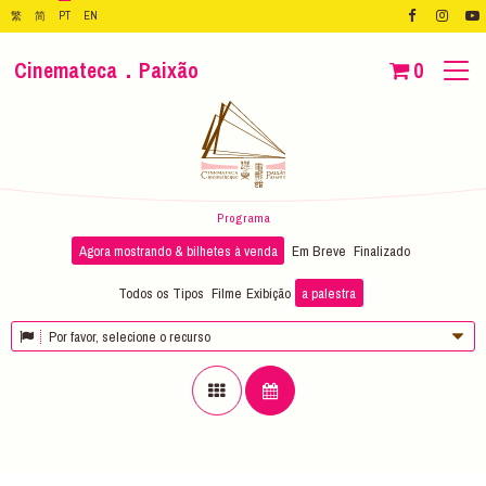
繁
简
PT
EN
Cinemateca．Paixão
0
Programa
Agora mostrando & bilhetes à venda
Em Breve
Finalizado
Todos os Tipos
Filme
Exibição
a palestra
Por favor, selecione o recurso