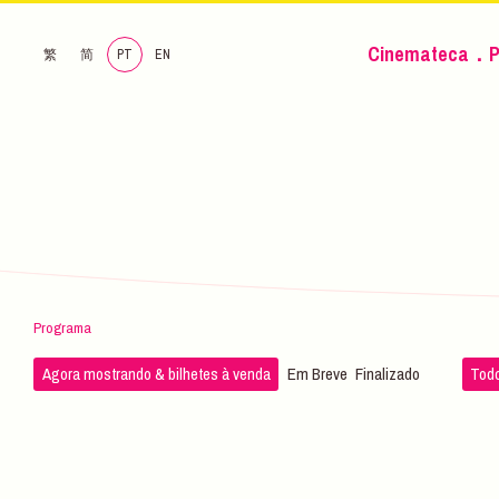
Cinemateca．P
繁
简
PT
EN
Programa
Agora mostrando & bilhetes à venda
Em Breve
Finalizado
Todo