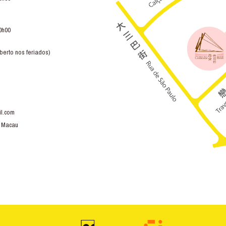
0h00
berto nos feriados)
l.com
, Macau