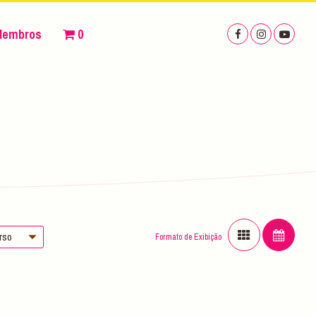
Membros
0
urso
Formato de Exibição