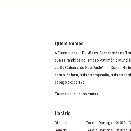
Quem Somos
A Cinemateca・Paixão está localizada na Trav
que se ramifica no famoso Património Mundial
da Sé Catedral de São Paulo") no Centro Histó
com bilheteira, sala de projecção, sala de con
espaço expositivo.
Entender um pouco mais
Horário
Bilheteira
Terça a Domingo: 10h00 às 2
Sala de
Terça a Domingo: 10h00 às 2