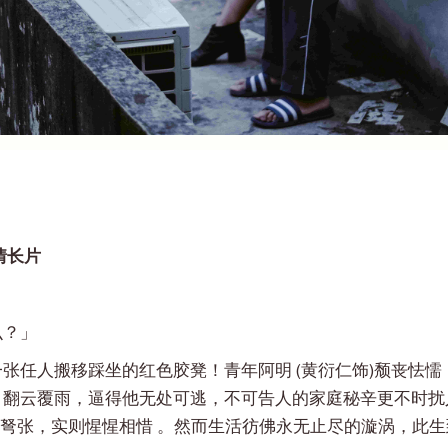
情长片
么？」
张任人搬移踩坐的红色胶凳！青年阿明 (黄衍仁饰)颓丧怯
日翻云覆雨，逼得他无处可逃，不可告人的家庭秘辛更不时扰
剑拔弩张，实则惺惺相惜 。然而生活彷佛永无止尽的漩涡，此生