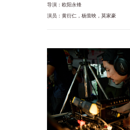
导演：欧阳永锋
演员：黄衍仁，杨萤映，莫家豪