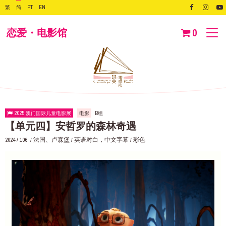
繁
简
PT
EN
恋爱・电影馆
0
2025 澳门国际儿童电影展
电影
B组
【单元四】安哲罗的森林奇遇
2024 / 106’ / 法国、卢森堡 / 英语对白，中文字幕 / 彩色