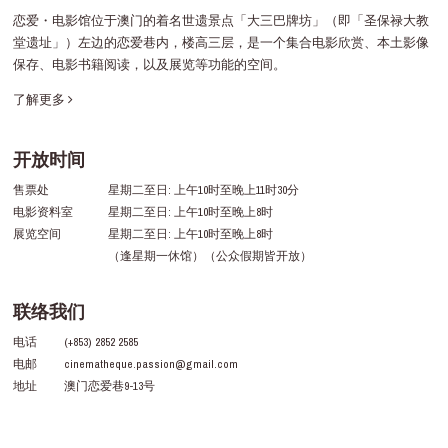
恋爱・电影馆位于澳门的着名世遗景点「大三巴牌坊」（即「圣保禄大教
堂遗址」）左边的恋爱巷内，楼高三层，是一个集合电影欣赏、本土影像
保存、电影书籍阅读，以及展览等功能的空间。
了解更多
开放时间
售票处
星期二至日: 上午10时至晚上11时30分
电影资料室
星期二至日: 上午10时至晚上8时
展览空间
星期二至日: 上午10时至晚上8时
（逢星期一休馆）（公众假期皆开放）
联络我们
电话
(+853) 2852 2585
电邮
cinematheque.passion@gmail.com
地址
澳门恋爱巷9-13号