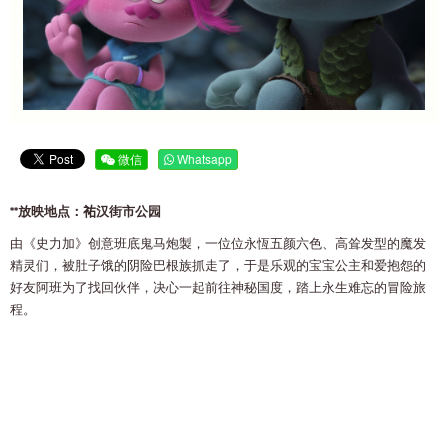
微信
Whatsapp
**放映地点：𧙗汉街市公园
由《史力加》创意班底鬼马炮製，一位位永恆五颜六色、高耸发型的魔发
精灵们，被肚子饿的阴险巴根族抓走了，于是乐观的宝宝公主和爱抱怨的
好友阿班为了找回伙伴，决心一起前往神秘国度，踏上永生难忘的冒险旅
程。