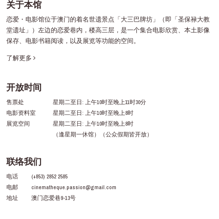
关于本馆
恋爱・电影馆位于澳门的着名世遗景点「大三巴牌坊」（即「圣保禄大教
堂遗址」）左边的恋爱巷内，楼高三层，是一个集合电影欣赏、本土影像
保存、电影书籍阅读，以及展览等功能的空间。
了解更多
开放时间
售票处
星期二至日: 上午10时至晚上11时30分
电影资料室
星期二至日: 上午10时至晚上8时
展览空间
星期二至日: 上午10时至晚上8时
（逢星期一休馆）（公众假期皆开放）
联络我们
电话
(+853) 2852 2585
电邮
cinematheque.passion@gmail.com
地址
澳门恋爱巷9-13号