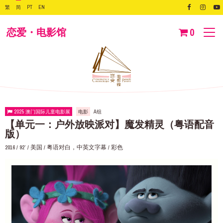
繁
简
PT
EN
恋爱・电影馆
0
2025 澳门国际儿童电影展
电影
A组
【单元一：户外放映派对】魔发精灵（粤语配音
版）
2016 / 92’ / 美国 / 粤语对白，中英文字幕 / 彩色