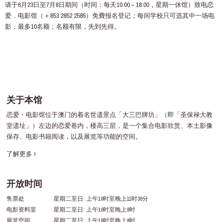
请于6月23日至7月8日期间（时间：每天10:00 – 18:00，星期一休馆）致电恋
爱．电影馆（＋853 2852 2585）免費报名登记；每间学校只可选其中一场电
影，最多10名额；名额有限，先到先得。
关于本馆
恋爱・电影馆位于澳门的着名世遗景点「大三巴牌坊」（即「圣保禄大教
堂遗址」）左边的恋爱巷内，楼高三层，是一个集合电影欣赏、本土影像
保存、电影书籍阅读，以及展览等功能的空间。
了解更多
开放时间
售票处
星期二至日: 上午10时至晚上11时30分
电影资料室
星期二至日: 上午10时至晚上8时
展览空间
星期二至日: 上午10时至晚上8时