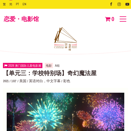
繁
简
PT
EN
恋爱・电影馆
0
2026 澳门国际儿童电影展
电影
A组
【单元三：学校特别场】奇幻魔法屋
2021 / 102‘ / 美国 / 英语对白，中文字幕 / 彩色