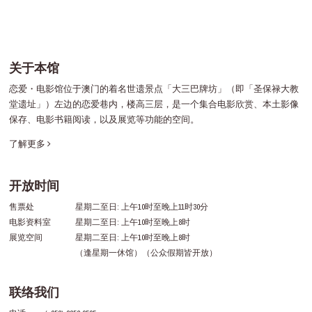
关于本馆
恋爱・电影馆位于澳门的着名世遗景点「大三巴牌坊」（即「圣保禄大教
堂遗址」）左边的恋爱巷内，楼高三层，是一个集合电影欣赏、本土影像
保存、电影书籍阅读，以及展览等功能的空间。
了解更多
开放时间
售票处
星期二至日: 上午10时至晚上11时30分
电影资料室
星期二至日: 上午10时至晚上8时
展览空间
星期二至日: 上午10时至晚上8时
（逢星期一休馆）（公众假期皆开放）
联络我们