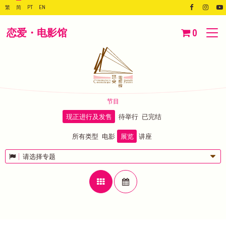
繁
简
PT
EN
恋爱・电影馆
0
节目
现正进行及发售
待举行
已完结
所有类型
电影
展览
讲座
请选择专题