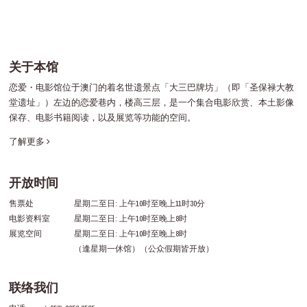
关于本馆
恋爱・电影馆位于澳门的着名世遗景点「大三巴牌坊」（即「圣保禄大教
堂遗址」）左边的恋爱巷内，楼高三层，是一个集合电影欣赏、本土影像
保存、电影书籍阅读，以及展览等功能的空间。
了解更多
开放时间
售票处
星期二至日: 上午10时至晚上11时30分
电影资料室
星期二至日: 上午10时至晚上8时
展览空间
星期二至日: 上午10时至晚上8时
（逢星期一休馆）（公众假期皆开放）
联络我们