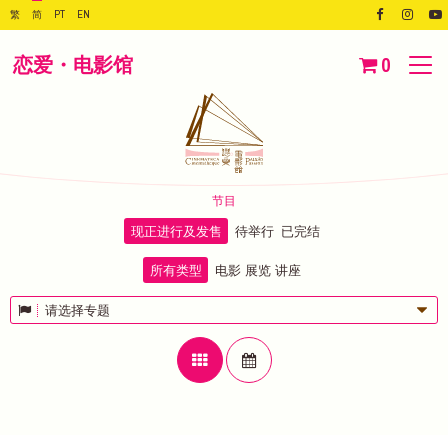
繁
简
PT
EN
恋爱・电影馆
0
节目
现正进行及发售
待举行
已完结
所有类型
电影
展览
讲座
请选择专题