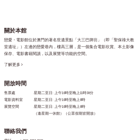
關於本館
戀愛・電影館位於澳門的著名世遺景點「大三巴牌坊」（即「聖保祿大教
堂遺址」）左邊的戀愛巷內，樓高三層，是一個集合電影欣賞、本土影像
保存、電影書籍閱讀，以及展覽等功能的空間。
了解更多
開放時間
售票處
星期二至日: 上午10時至晚上11時30分
電影資料室
星期二至日: 上午10時至晚上8時
展覽空間
星期二至日: 上午10時至晚上8時
（逢星期一休館）（公眾假期皆開放）
聯絡我們