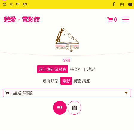
繁
简
PT
EN
戀愛・電影館
0
節目
現正進行及發售
待舉行
已完結
所有類型
電影
展覽
講座
請選擇專題