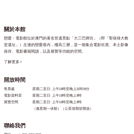
關於本館
戀愛・電影館位於澳門的著名世遺景點「大三巴牌坊」（即「聖保祿大教
堂遺址」）左邊的戀愛巷內，樓高三層，是一個集合電影欣賞、本土影像
保存、電影書籍閱讀，以及展覽等功能的空間。
了解更多
開放時間
售票處
星期二至日: 上午10時至晚上11時30分
電影資料室
星期二至日: 上午10時至晚上8時
展覽空間
星期二至日: 上午10時至晚上8時
（逢星期一休館）（公眾假期皆開放）
聯絡我們