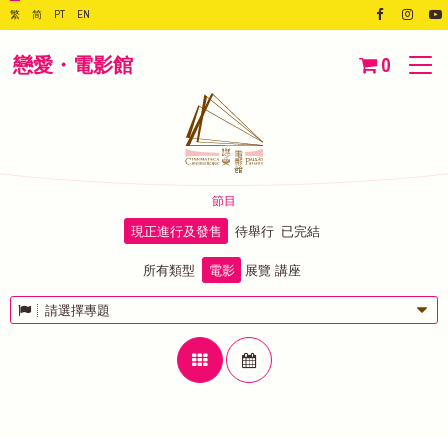
繁
简
PT
EN
戀愛・電影館
0
節目
現正進行及發售
待舉行
已完結
所有類型
電影
展覽
講座
請選擇專題