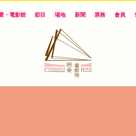
愛・電影館
節目
場地
新聞
票務
會員