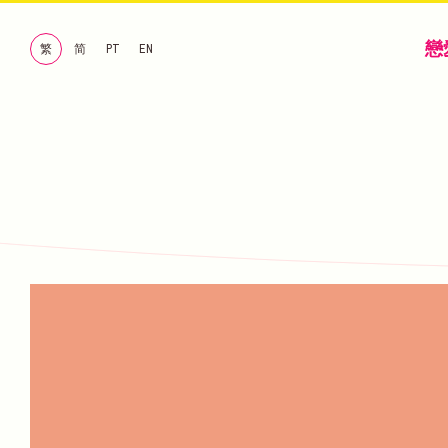
戀
繁
简
PT
EN