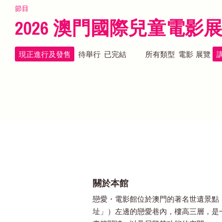
節目
2026 澳門國際兒童電影
現正進行及發售
待舉行
已完結
所有類型
電影
展覽
關於本館
戀愛・電影館位於澳門的著名世遺景點
址」）左邊的戀愛巷內，樓高三層，是