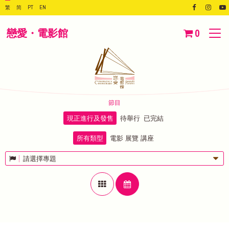
繁
简
PT
EN
戀愛・電影館
0
節目
現正進行及發售
待舉行
已完結
所有類型
電影
展覽
講座
請選擇專題