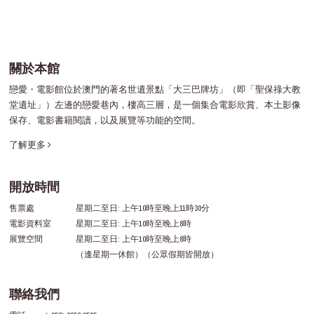
關於本館
戀愛・電影館位於澳門的著名世遺景點「大三巴牌坊」（即「聖保祿大教
堂遺址」）左邊的戀愛巷內，樓高三層，是一個集合電影欣賞、本土影像
保存、電影書籍閱讀，以及展覽等功能的空間。
了解更多
開放時間
售票處
星期二至日: 上午10時至晚上11時30分
電影資料室
星期二至日: 上午10時至晚上8時
展覽空間
星期二至日: 上午10時至晚上8時
（逢星期一休館）（公眾假期皆開放）
聯絡我們