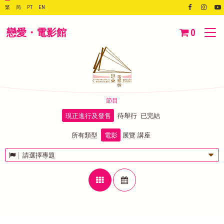
繁
简
PT
EN
戀愛・電影館
0
節目
現正進行及發售
待舉行
已完結
所有類型
電影
展覽
講座
請選擇專題