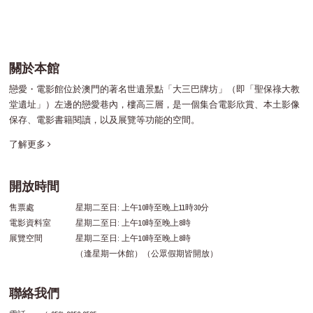
關於本館
戀愛・電影館位於澳門的著名世遺景點「大三巴牌坊」（即「聖保祿大教
堂遺址」）左邊的戀愛巷內，樓高三層，是一個集合電影欣賞、本土影像
保存、電影書籍閱讀，以及展覽等功能的空間。
了解更多
開放時間
售票處
星期二至日: 上午10時至晚上11時30分
電影資料室
星期二至日: 上午10時至晚上8時
展覽空間
星期二至日: 上午10時至晚上8時
（逢星期一休館）（公眾假期皆開放）
聯絡我們