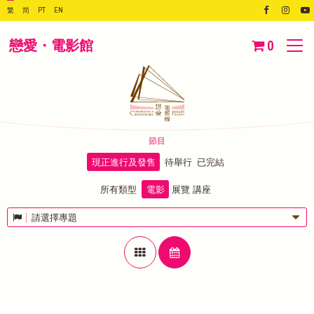
繁
简
PT
EN
戀愛・電影館
0
節目
現正進行及發售
待舉行
已完結
所有類型
電影
展覽
講座
請選擇專題