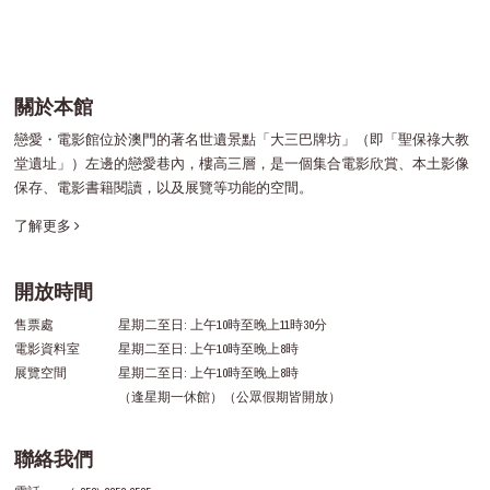
關於本館
戀愛・電影館位於澳門的著名世遺景點「大三巴牌坊」（即「聖保祿大教
堂遺址」）左邊的戀愛巷內，樓高三層，是一個集合電影欣賞、本土影像
保存、電影書籍閱讀，以及展覽等功能的空間。
了解更多
開放時間
售票處
星期二至日: 上午10時至晚上11時30分
電影資料室
星期二至日: 上午10時至晚上8時
展覽空間
星期二至日: 上午10時至晚上8時
（逢星期一休館）（公眾假期皆開放）
聯絡我們