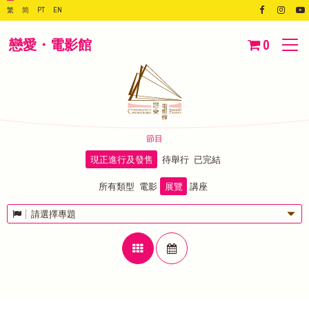
繁
简
PT
EN
戀愛・電影館
0
節目
現正進行及發售
待舉行
已完結
所有類型
電影
展覽
講座
請選擇專題