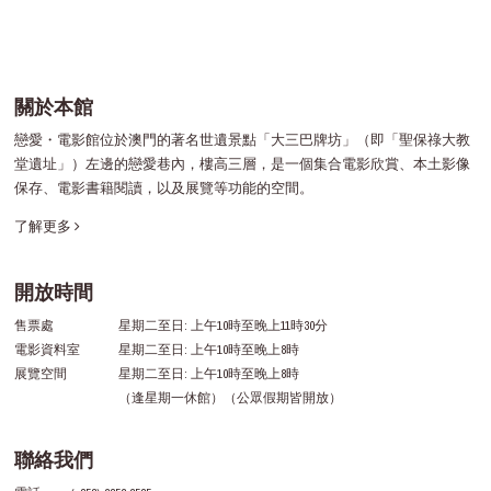
關於本館
戀愛・電影館位於澳門的著名世遺景點「大三巴牌坊」（即「聖保祿大教
堂遺址」）左邊的戀愛巷內，樓高三層，是一個集合電影欣賞、本土影像
保存、電影書籍閱讀，以及展覽等功能的空間。
了解更多
開放時間
售票處
星期二至日: 上午10時至晚上11時30分
電影資料室
星期二至日: 上午10時至晚上8時
展覽空間
星期二至日: 上午10時至晚上8時
（逢星期一休館）（公眾假期皆開放）
聯絡我們