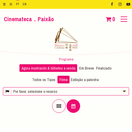
繁
简
PT
EN
Cinemateca．Paixão
0
Programa
Agora mostrando & bilhetes à venda
Em Breve
Finalizado
Todos os Tipos
Filme
Exibição
a palestra
Por favor, selecione o recurso