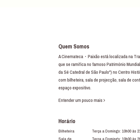
Quem Somos
A Cinemateca・Paixão está localizada na Trav
que se ramifica no famoso Património Mundial
da Sé Catedral de São Paulo") no Centro Histó
com bilheteira, sala de projecção, sala de con
espaço expositivo.
Entender um pouco mais
Horário
Bilheteira
Terça a Domingo: 10h00 às 2
Sala de
Terça a Domingo: 10h00 às 2