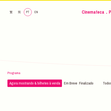
Cinemateca．P
繁
简
PT
EN
Programa
Agora mostrando & bilhetes à venda
Em Breve
Finalizado
Todos