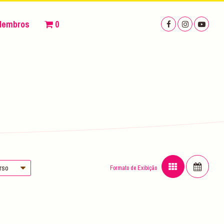
Membros
0
urso
Formato de Exibição