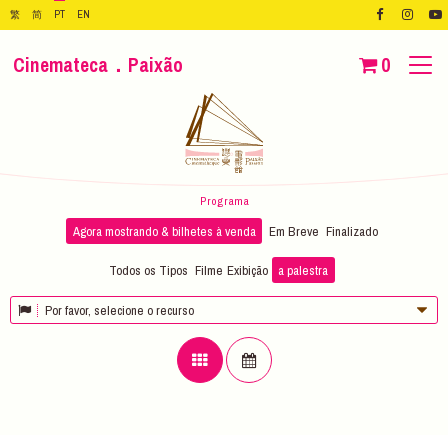
繁
简
PT
EN
Cinemateca．Paixão
0
Programa
Agora mostrando & bilhetes à venda
Em Breve
Finalizado
Todos os Tipos
Filme
Exibição
a palestra
Por favor, selecione o recurso