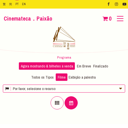
繁
简
PT
EN
Cinemateca．Paixão
0
Programa
Agora mostrando & bilhetes à venda
Em Breve
Finalizado
Todos os Tipos
Filme
Exibição
a palestra
Por favor, selecione o recurso