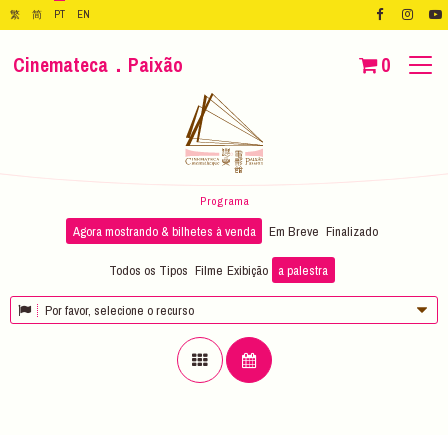
繁
简
PT
EN
Cinemateca．Paixão
0
Programa
Agora mostrando & bilhetes à venda
Em Breve
Finalizado
Todos os Tipos
Filme
Exibição
a palestra
Por favor, selecione o recurso